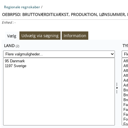
Regionale regnskaber
/
OEBRP5D:
BRUTTOVÆRDITILVÆKST, PRODUKTION, LØNSUMMER, INV
Enhed : -
Udvælg via søgning
Information
Vælg
LAND
TY
(2)