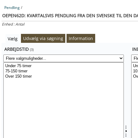
Pendling
/
OEPEN62D:
KVARTALSVIS PENDLING FRA DEN SVENSKE TIL DEN 
Enhed : Antal
Udvælg via søgning
Information
Vælg
ARBEJDSTID
IN
(3)